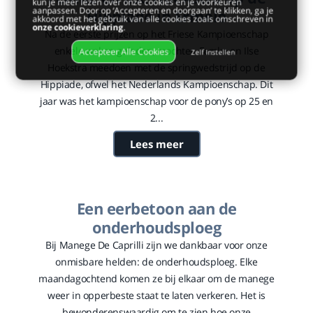
kun je meer lezen over onze cookies en je voorkeuren
aanpassen. Door op ‘Accepteren en doorgaan’ te klikken, ga je
Hippiade in Ermelo
akkoord met het gebruik van alle cookies zoals omschreven in
onze cookieverklaring
.
Na de eerste prijzen op het Friese Kampioenschap
enkele weken geleden, mochten Femke en Ilse
Accepteer Alle Cookies
Zelf Instellen
Hoekstra meedoen met de springwedstrijd op de
Hippiade, ofwel het Nederlands Kampioenschap. Dit
jaar was het kampioenschap voor de pony’s op 25 en
2...
Lees meer
Een eerbetoon aan de
onderhoudsploeg
Bij Manege De Caprilli zijn we dankbaar voor onze
onmisbare helden: de onderhoudsploeg. Elke
maandagochtend komen ze bij elkaar om de manege
weer in opperbeste staat te laten verkeren. Het is
bewonderenswaardig om te zien hoe onze