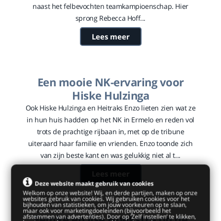
naast het felbevochten teamkampioenschap. Hier
sprong Rebecca Hoff...
Lees meer
Een mooie NK-ervaring voor
Hiske Hulzinga
Ook Hiske Hulzinga en Heitraks Enzo lieten zien wat ze
in hun huis hadden op het NK in Ermelo en reden vol
trots de prachtige rijbaan in, met op de tribune
uiteraard haar familie en vrienden. Enzo toonde zich
van zijn beste kant en was gelukkig niet al t...
Lees meer
Deze website maakt gebruik van cookies
Welkom op onze website! Wij, en derde partijen, maken op onze
websites gebruik van cookies. Wij gebruiken cookies voor het
bijhouden van statistieken, om jouw voorkeuren op te slaan,
maar ook voor marketingdoeleinden (bijvoorbeeld het
Femke en Ilse Hoekstra op de
afstemmen van advertenties). Door op ‘Zelf instellen’ te klikken,