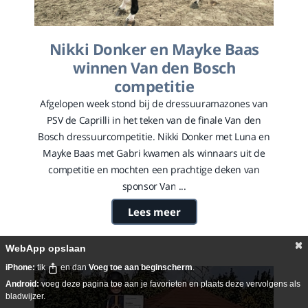
Nikki Donker en Mayke Baas
winnen Van den Bosch
competitie
Afgelopen week stond bij de dressuuramazones van
PSV de Caprilli in het teken van de finale Van den
Bosch dressuurcompetitie. Nikki Donker met Luna en
Mayke Baas met Gabri kwamen als winnaars uit de
competitie en mochten een prachtige deken van
sponsor Van ...
Lees meer
WebApp opslaan
iPhone:
tik
en dan
Voeg toe aan beginscherm
.
Android:
voeg deze pagina toe aan je favorieten en plaats deze vervolgens als
bladwijzer.