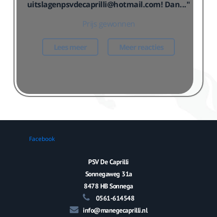
uitslagenpsvdecaprilli@hotmail.com! Dan..."
Prijs gewonnen
Lees meer
Meer reacties
Facebook
PSV De Caprilli
Sonnegaweg 31a
8478 HB Sonnega
0561-614548
info@manegecaprilli.nl