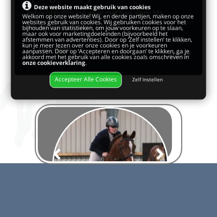
Deze website maakt gebruik van cookies
Rebecca Hoffmann werd met haar pony Mr.
Welkom op onze website! Wij, en derde partijen, maken op onze
websites gebruik van cookies. Wij gebruiken cookies voor het
Lex reservekampioen op de N...
bijhouden van statistieken, om jouw voorkeuren op te slaan,
maar ook voor marketingdoeleinden (bijvoorbeeld het
afstemmen van advertenties). Door op ‘Zelf instellen’ te klikken,
kun je meer lezen over onze cookies en je voorkeuren
Lees meer
aanpassen. Door op ‘Accepteren en doorgaan’ te klikken, ga je
Archief
akkoord met het gebruik van alle cookies zoals omschreven in
onze cookieverklaring
.
Accepteer Alle Cookies
Zelf Instellen