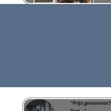
Paard
ndagavond.
De paardenlessen zijn op dinsdagochtend en
j er gelest
donderdagavond. Ook is het mogelijk om de loss
bakken te huren.
Lees meer
"Prijs gewonnen? 
Dan..."