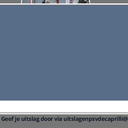
Pony
De ponylessen worden gegeven op dinsdagavond.
e
Hierbij wordt door de instructie gemengd les gegeven
in dressuur en springen.
Lees meer
Geef je uitslag door via uitslagenpsvdecaprill