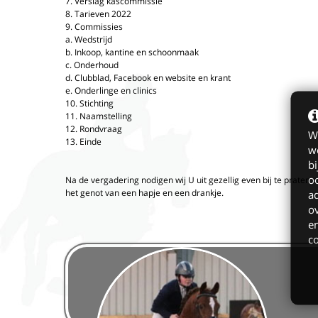
7. Verslag kascommissie
8. Tarieven 2022
9. Commissies
a. Wedstrijd
b. Inkoop, kantine en schoonmaak
c. Onderhoud
d. Clubblad, Facebook en website en krant
e. Onderlinge en clinics
10. Stichting
11. Naamstelling
12. Rondvraag
W
13. Einde
we
bi
o
Na de vergadering nodigen wij U uit gezellig even bij te praten 
het genot van een hapje en een drankje.
ad
ov
en
c