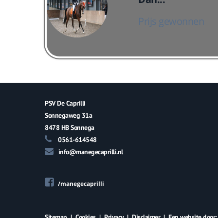
Prijs gewonnen
PSV De Caprilli
Sonnegaweg 31a
8478 HB Sonnega
0561-614548
info@manegecaprilli.nl
/manegecaprilli
Sitemap
|
Cookies
|
Privacy
|
Disclaimer
|
Een website door