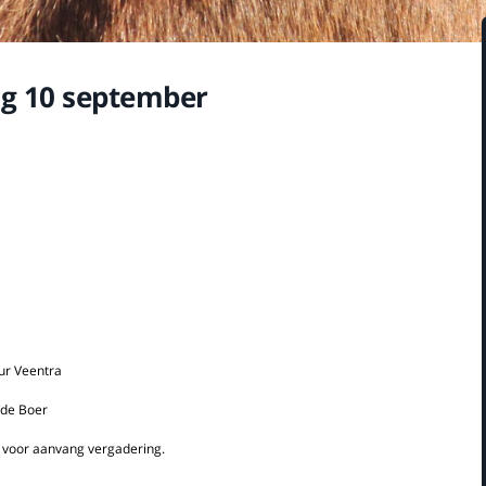
ng 10 september
eur Veentra
 Boer
nvang vergadering.