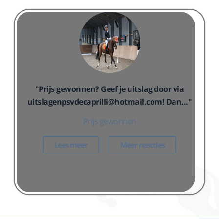
"Prijs gewonnen? Geef je uitslag door via
uitslagenpsvdecaprilli@hotmail.com! Dan..."
Prijs gewonnen
Lees meer
Meer reacties