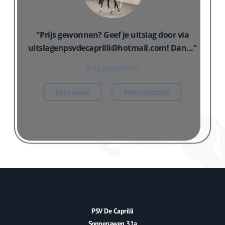
"Prijs gewonnen? Geef je uitslag door via
uitslagenpsvdecaprilli@hotmail.com! Dan..."
Prijs gewonnen
Lees meer
Meer reacties
PSV De Caprilli
Sonnegaweg 31a