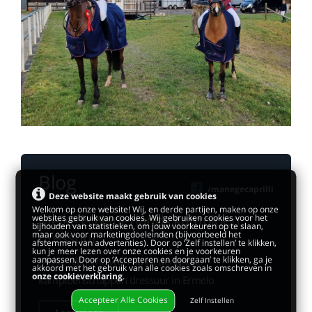
Blog
/manegecaprilli
Deze website maakt gebruik van cookies
Welkom op onze website! Wij, en derde partijen, maken op onze
Meike is Nederlands kampioen
websites gebruik van cookies. Wij gebruiken cookies voor het
bijhouden van statistieken, om jouw voorkeuren op te slaan,
dressuur
maar ook voor marketingdoeleinden (bijvoorbeeld het
afstemmen van advertenties). Door op ‘Zelf instellen’ te klikken,
kun je meer lezen over onze cookies en je voorkeuren
aanpassen. Door op ‘Accepteren en doorgaan’ te klikken, ga je
Meike Klijnsma won op Nederlandse
akkoord met het gebruik van alle cookies zoals omschreven in
onze cookieverklaring
.
kampioenschappen dressuur in Ermelo
Accepteer Alle Cookies
Zelf Instellen