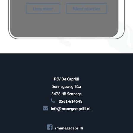
Lees meer
Meer reacties
PSV De Caprilli
Sonnegaweg 31a
8478 HB Sonnega
0561-614548
info@manegecaprilli.nl
/manegecaprilli