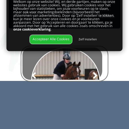
Welkom op onze website! Wij, en derde partijen, maken op onze
websites gebruik van cookies. Wij gebruiken cookies voor het
bijhouden van statistieken, om jouw voorkeuren op te slaan,
maar ook voor marketingdoeleinden (bijvoorbeeld het
Lees meer
afstemmen van advertenties). Door op ‘Zelf instellen’ te klikken,
Archief
kun je meer lezen over onze cookies en je voorkeuren
aanpassen. Door op ‘Accepteren en doorgaan’ te klikken, ga je
akkoord met het gebruik van alle cookies zoals omschreven in
onze cookieverklaring
.
Accepteer Alle Cookies
Zelf Instellen
Paard