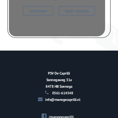
Lees meer
Meer reacties
PSV De Caprilli
Sonnegaweg 31a
8478 HB Sonnega
0561-614548
info@manegecaprilli.nl
/manegecaprilli