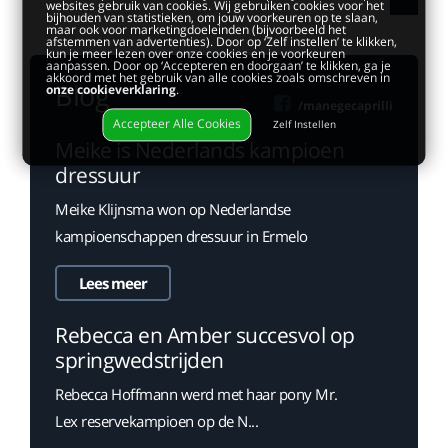
websites gebruik van cookies. Wij gebruiken cookies voor het
bijhouden van statistieken, om jouw voorkeuren op te slaan,
maar ook voor marketingdoeleinden (bijvoorbeeld het
afstemmen van advertenties). Door op ‘Zelf instellen’ te klikken,
kun je meer lezen over onze cookies en je voorkeuren
aanpassen. Door op ‘Accepteren en doorgaan’ te klikken, ga je
akkoord met het gebruik van alle cookies zoals omschreven in
Blog
onze cookieverklaring
.
/manegecaprilli
Accepteer Alle Cookies
Zelf Instellen
Meike is Nederlands kampioen
dressuur
Meike Klijnsma won op Nederlandse
kampioenschappen dressuur in Ermelo
Lees meer
Rebecca en Amber succesvol op
springwedstrijden
Rebecca Hoffmann werd met haar pony Mr.
Lex reservekampioen op de N...