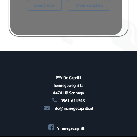
Lees meer
Meer reacties
PSV De Caprilli
Sonnegaweg 31a
8478 HB Sonnega
0561-614548
info@manegecaprilli.nl
/manegecaprilli