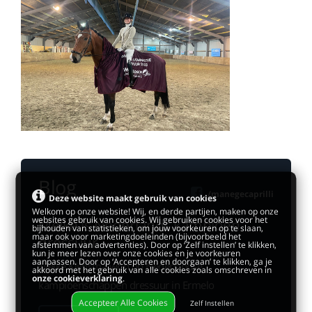
Blog
/manegecaprilli
Deze website maakt gebruik van cookies
Welkom op onze website! Wij, en derde partijen, maken op onze
websites gebruik van cookies. Wij gebruiken cookies voor het
Meike is Nederlands kampioen
bijhouden van statistieken, om jouw voorkeuren op te slaan,
maar ook voor marketingdoeleinden (bijvoorbeeld het
dressuur
afstemmen van advertenties). Door op ‘Zelf instellen’ te klikken,
kun je meer lezen over onze cookies en je voorkeuren
aanpassen. Door op ‘Accepteren en doorgaan’ te klikken, ga je
Meike Klijnsma won op Nederlandse
akkoord met het gebruik van alle cookies zoals omschreven in
onze cookieverklaring
.
kampioenschappen dressuur in Ermelo
Accepteer Alle Cookies
Zelf Instellen