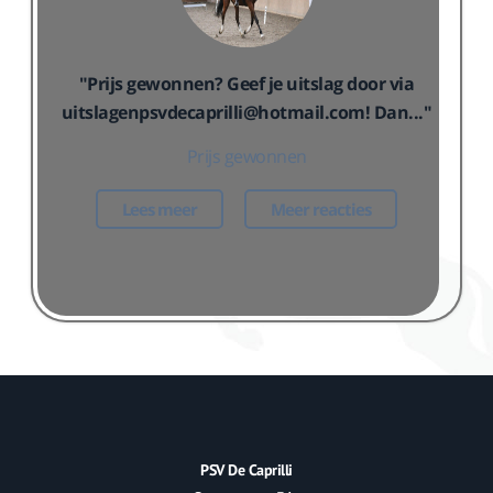
"Prijs gewonnen? Geef je uitslag door via
uitslagenpsvdecaprilli@hotmail.com! Dan..."
Prijs gewonnen
Lees meer
Meer reacties
PSV De Caprilli