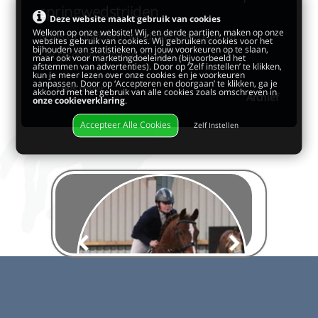
springwedstrijden
Deze website maakt gebruik van cookies
Welkom op onze website! Wij, en derde partijen, maken op onze
Rebecca Hoffmann werd met haar pony Mr.
websites gebruik van cookies. Wij gebruiken cookies voor het
bijhouden van statistieken, om jouw voorkeuren op te slaan,
Lex reservekampioen op de N...
maar ook voor marketingdoeleinden (bijvoorbeeld het
afstemmen van advertenties). Door op ‘Zelf instellen’ te klikken,
kun je meer lezen over onze cookies en je voorkeuren
aanpassen. Door op ‘Accepteren en doorgaan’ te klikken, ga je
Lees meer
akkoord met het gebruik van alle cookies zoals omschreven in
Archief
onze cookieverklaring
.
Accepteer Alle Cookies
Zelf Instellen