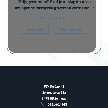
"Prijs gewonnen? Geef je uitslag door via
uitslagenpsvdecaprilli@hotmail.com! Dan..."
Prijs gewonnen
Lees meer
Meer reacties
PSV De Caprilli
Sonnegaweg 31a
8478 HB Sonnega
0561-614548