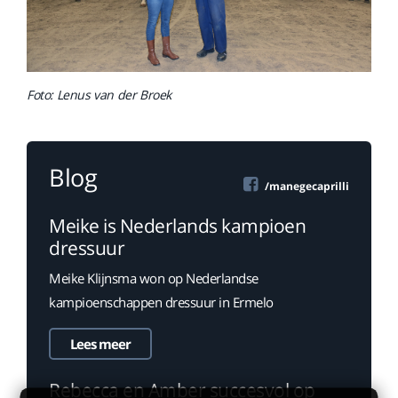
Foto: Lenus van der Broek
Blog
/manegecaprilli
Meike is Nederlands kampioen
dressuur
Meike Klijnsma won op Nederlandse
kampioenschappen dressuur in Ermelo
Lees meer
Rebecca en Amber succesvol op