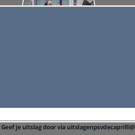
Pony
De ponylessen worden gegeven op dinsdagavond.
e
Hierbij wordt door de instructie gemengd les gegeven
in dressuur en springen.
Lees meer
Geef je uitslag door via uitslagenpsvdecaprill