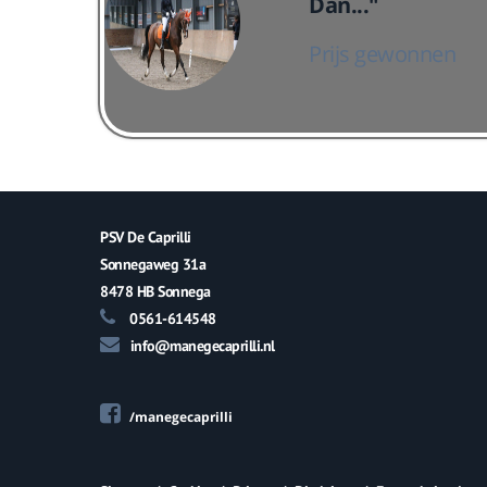
Dan..."
Prijs gewonnen
PSV De Caprilli
Sonnegaweg 31a
8478 HB Sonnega
0561-614548
info@manegecaprilli.nl
/manegecaprilli