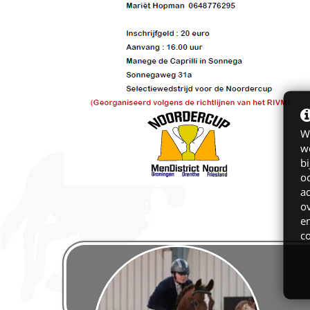
W
we
bi
o
ad
ov
en
c