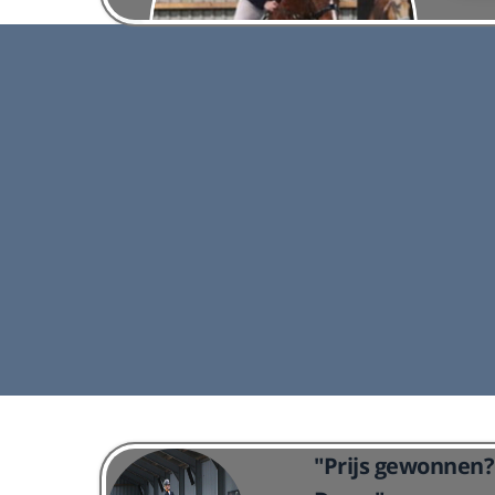
Paard
ndagavond.
De paardenlessen zijn op dinsdagochtend en
j er gelest
donderdagavond. Ook is het mogelijk om de loss
bakken te huren.
Lees meer
"Prijs gewonnen? 