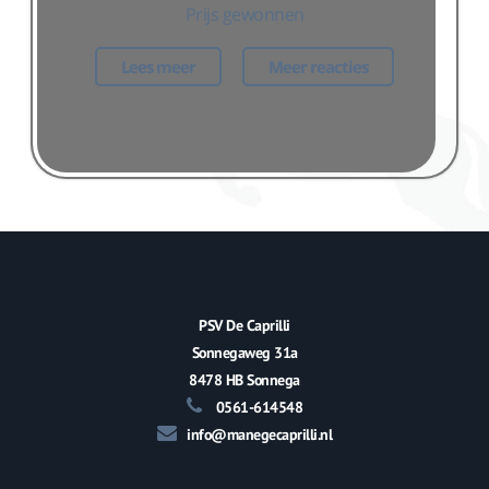
Prijs gewonnen
Lees meer
Meer reacties
PSV De Caprilli
Sonnegaweg 31a
8478 HB Sonnega
0561-614548
info@manegecaprilli.nl