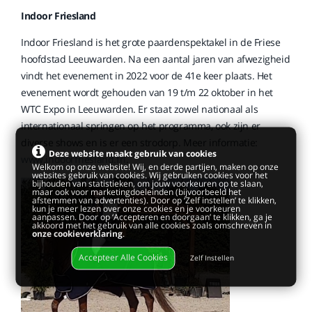
Indoor Friesland
Indoor Friesland is het grote paardenspektakel in de Friese
hoofdstad Leeuwarden. Na een aantal jaren van afwezigheid
vindt het evenement in 2022 voor de 41e keer plaats. Het
evenement wordt gehouden van 19 t/m 22 oktober in het
WTC Expo in Leeuwarden. Er staat zowel nationaal als
internationaal springen op het programma, ook zijn er
diverse shows en is er een strodorp. Meer informatie:
Deze website maakt gebruik van cookies
www.indoorfriesland.frl
.
Welkom op onze website! Wij, en derde partijen, maken op onze
websites gebruik van cookies. Wij gebruiken cookies voor het
bijhouden van statistieken, om jouw voorkeuren op te slaan,
maar ook voor marketingdoeleinden (bijvoorbeeld het
afstemmen van advertenties). Door op ‘Zelf instellen’ te klikken,
kun je meer lezen over onze cookies en je voorkeuren
aanpassen. Door op ‘Accepteren en doorgaan’ te klikken, ga je
akkoord met het gebruik van alle cookies zoals omschreven in
onze cookieverklaring
.
Accepteer Alle Cookies
Zelf Instellen