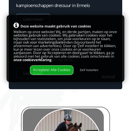
kampioenschappen dressuur in Ermelo
Lees meer
Deze website maakt gebruik van cookies
Welkom op onze website! Wij, en derde partijen, maken op onze
Rebecca en Amber succesvol op
websites gebruik van cookies. Wij gebruiken cookies voor het
bijhouden van statistieken, om jouw voorkeuren op te slaan,
springwedstrijden
maar ook voor marketingdoeleinden (bijvoorbeeld het
afstemmen van advertenties). Door op ‘Zelf instellen’ te klikken,
kun je meer lezen over onze cookies en je voorkeuren
Rebecca Hoffmann werd met haar pony Mr.
aanpassen. Door op ‘Accepteren en doorgaan’ te klikken, ga je
akkoord met het gebruik van alle cookies zoals omschreven in
Lex reservekampioen op de N...
onze cookieverklaring
.
Accepteer Alle Cookies
Zelf Instellen
Lees meer
Archief