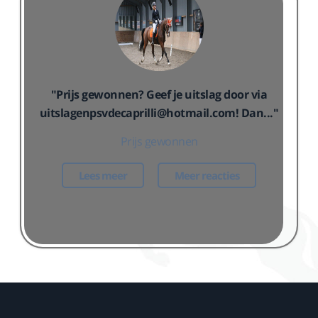
"Prijs gewonnen? Geef je uitslag door via
uitslagenpsvdecaprilli@hotmail.com! Dan..."
Prijs gewonnen
Lees meer
Meer reacties