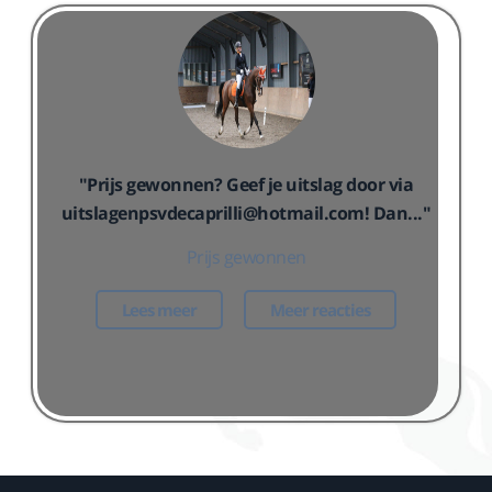
"Prijs gewonnen? Geef je uitslag door via
uitslagenpsvdecaprilli@hotmail.com! Dan..."
Prijs gewonnen
Lees meer
Meer reacties