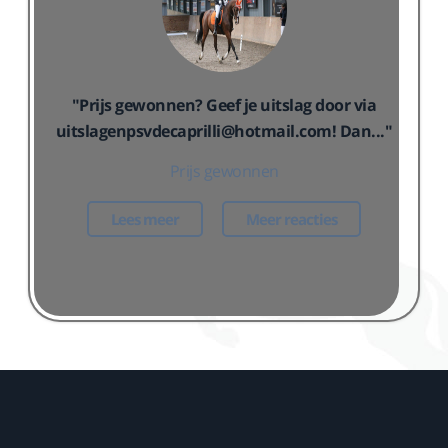
"Prijs gewonnen? Geef je uitslag door via
uitslagenpsvdecaprilli@hotmail.com! Dan..."
Prijs gewonnen
Lees meer
Meer reacties