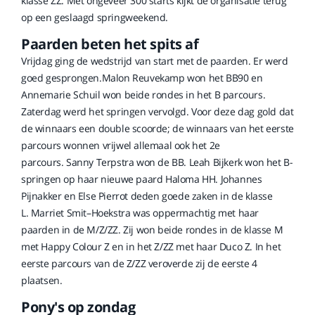
klasse ZZ. Met ongeveer 300 starts kijkt de organisatie terug
op een geslaagd springweekend.
Paarden beten het spits af
Vrijdag ging de wedstrijd van start met de paarden. Er werd
goed gesprongen.Malon Reuvekamp won het BB90 en
Annemarie Schuil won beide rondes in het B parcours.
Zaterdag werd het springen vervolgd. Voor deze dag gold dat
de winnaars een double scoorde; de winnaars van het eerste
parcours wonnen vrijwel allemaal ook het 2e
parcours. Sanny Terpstra won de BB. Leah Bijkerk won het B-
springen op haar nieuwe paard Haloma HH. Johannes
Pijnakker en Else Pierrot deden goede zaken in de klasse
L. Marriet Smit–Hoekstra was oppermachtig met haar
paarden in de M/Z/ZZ. Zij won beide rondes in de klasse M
met Happy Colour Z en in het Z/ZZ met haar Duco Z. In het
eerste parcours van de Z/ZZ veroverde zij de eerste 4
plaatsen.
Pony's op zondag