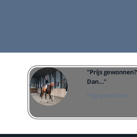
ndagavond.
De paardenlessen zijn op dinsdagochtend en
j er gelest
donderdagavond. Ook is het mogelijk om de loss
bakken te huren.
Lees meer
"Prijs gewonnen? 
Dan..."
Prijs gewonnen