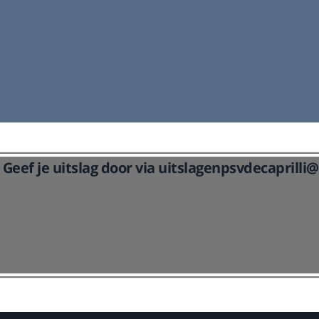
De ponylessen worden gegeven op dinsdagavond.
e
Hierbij wordt door de instructie gemengd les gegeven
in dressuur en springen.
Lees meer
Geef je uitslag door via uitslagenpsvdecaprill