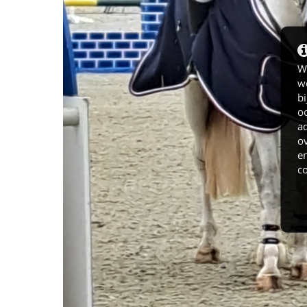
W
we
bi
o
ad
ov
en
c