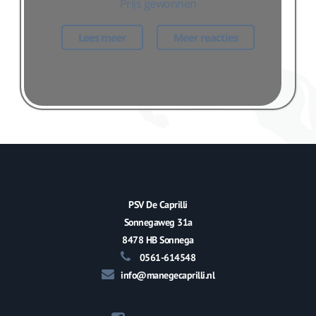
Prijs gewonnen
Lees meer
Meer reacties
PSV De Caprilli
Sonnegaweg 31a
8478 HB Sonnega
0561-614548
info@manegecaprilli.nl