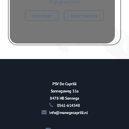
Prijs gewonnen
Lees meer
Meer reacties
PSV De Caprilli
Sonnegaweg 31a
8478 HB Sonnega
0561-614548
info@manegecaprilli.nl