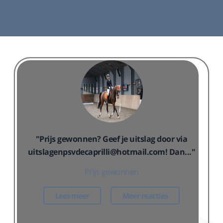
huren.
Lees meer
"Prijs gewonnen? Geef je uitslag door via
uitslagenpsvdecaprilli@hotmail.com! Dan..."
Prijs gewonnen
Lees meer
Meer reacties