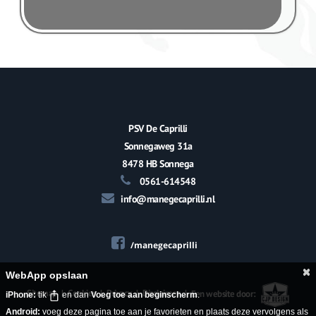
PSV De Caprilli
Sonnegaweg 31a
8478 HB Sonnega
0561-614548
info@manegecaprilli.nl
/manegecaprilli
WebApp opslaan
Sitemap
|
Cookies
|
Privacy
|
Disclaimer
|
Een website door:
iPhone:
tik
en dan
Voeg toe aan beginscherm
.
Android:
voeg deze pagina toe aan je favorieten en plaats deze vervolgens als