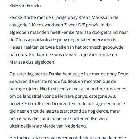
KNHS in Ermelo.
Femke startte met de 6 jarige pony Roza’s Marissa in de
categorie 110 cm, voorheen Z, voor D/E pony’s. In de
afgelopen maanden heeft Femke Marissa doorgetraind naar
de Z-klasse, ondanks de pony nog relatief onervaren is.
Helaas raakten ze twee balken in het technisch gebouwde
parcours. En daarmee was de wedstrijd voor Femke en
Marissa dus afgelopen.
Op zaterdag startte Femke haar zusje Ilse met de pony Doux.
Ze waren de eerste ronde foutloos en mochten dus de
barrage rijden. Hierin streed ze met acht andere amazones
om de landstitel voor de kleinere pony’s, categorie A/B,
hoogte 70 cm. Ilse en Doux zetten in de barrage een mooie
tijd neer en tot de laatste start stond ze nog derde, maar
helaas was die combinatie net sneller en Ilse werd
uiteindelijk knap vierde van Nederland.
Het indoor seizoen staat weer voor de deur en na de mooie