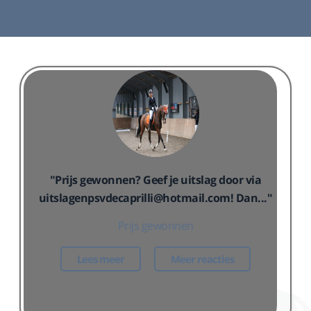
Lees meer
"Prijs gewonnen? Geef je uitslag door via
uitslagenpsvdecaprilli@hotmail.com! Dan..."
Prijs gewonnen
Lees meer
Meer reacties