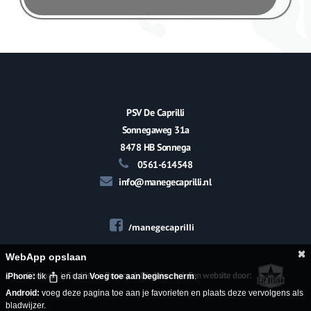
PSV De Caprilli
Sonnegaweg 31a
8478 HB Sonnega
0561-614548
info@manegecaprilli.nl
/manegecaprilli
WebApp opslaan
Sitemap
|
Cookies
|
Privacy
|
Disclaimer
|
Een website door:
iPhone:
tik
en dan
Voeg toe aan beginscherm
.
Android:
voeg deze pagina toe aan je favorieten en plaats deze vervolgens als
bladwijzer.