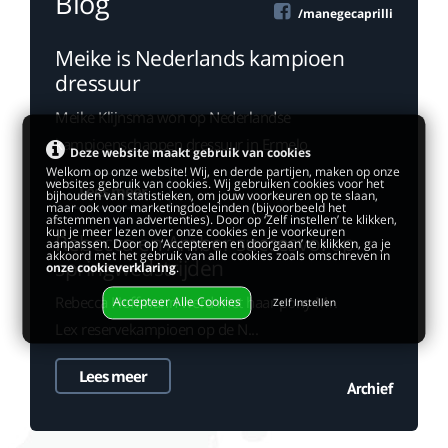
Blog
/manegecaprilli
Meike is Nederlands kampioen
dressuur
Meike Klijnsma won op Nederlandse
kampioenschappen dressuur in Ermelo
Deze website maakt gebruik van cookies
Welkom op onze website! Wij, en derde partijen, maken op onze
websites gebruik van cookies. Wij gebruiken cookies voor het
Lees meer
bijhouden van statistieken, om jouw voorkeuren op te slaan,
maar ook voor marketingdoeleinden (bijvoorbeeld het
afstemmen van advertenties). Door op ‘Zelf instellen’ te klikken,
kun je meer lezen over onze cookies en je voorkeuren
Rebecca en Amber succesvol op
aanpassen. Door op ‘Accepteren en doorgaan’ te klikken, ga je
akkoord met het gebruik van alle cookies zoals omschreven in
springwedstrijden
onze cookieverklaring
.
Rebecca Hoffmann werd met haar pony Mr.
Accepteer Alle Cookies
Zelf Instellen
Lex reservekampioen op de N...
Lees meer
Archief