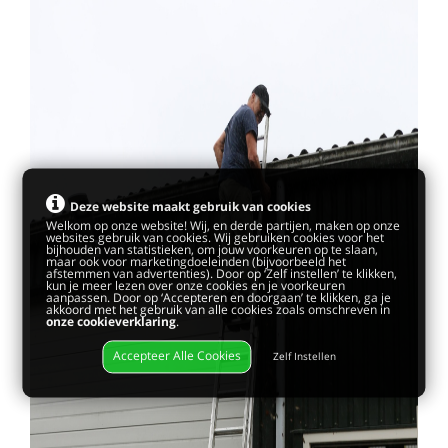
Deze website maakt gebruik van cookies
Welkom op onze website! Wij, en derde partijen, maken op onze
websites gebruik van cookies. Wij gebruiken cookies voor het
bijhouden van statistieken, om jouw voorkeuren op te slaan,
maar ook voor marketingdoeleinden (bijvoorbeeld het
afstemmen van advertenties). Door op ‘Zelf instellen’ te klikken,
kun je meer lezen over onze cookies en je voorkeuren
aanpassen. Door op ‘Accepteren en doorgaan’ te klikken, ga je
akkoord met het gebruik van alle cookies zoals omschreven in
onze cookieverklaring
.
Accepteer Alle Cookies
Zelf Instellen