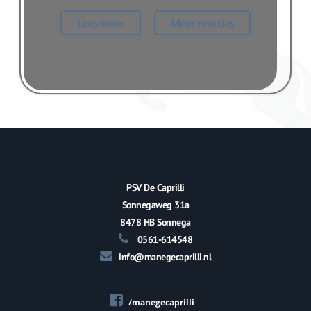
Lees meer
Meer reacties
PSV De Caprilli
Sonnegaweg 31a
8478 HB Sonnega
0561-614548
info@manegecaprilli.nl
/manegecaprilli