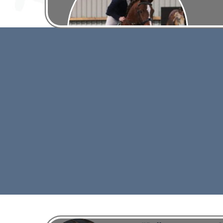
Paard
ndagavond.
De paardenlessen zijn op dinsdagochtend en
j er gelest
donderdagavond. Ook is het mogelijk om de loss
bakken te huren.
Lees meer