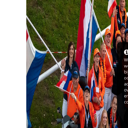
W
we
bi
o
ad
ov
en
c