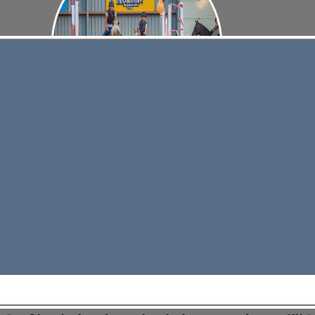
Pony
De ponylessen worden gegeven op dinsdagavond.
e
Hierbij wordt door de instructie gemengd les gegeven
in dressuur en springen.
Lees meer