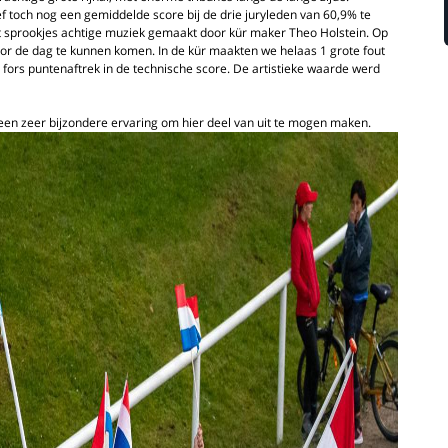
f toch nog een gemiddelde score bij de drie juryleden van 60,9% te
et sprookjes achtige muziek gemaakt door kür maker Theo Holstein. Op
or de dag te kunnen komen. In de kür maakten we helaas 1 grote fout
fors puntenaftrek in de technische score. De artistieke waarde werd
 een zeer bijzondere ervaring om hier deel van uit te mogen maken.