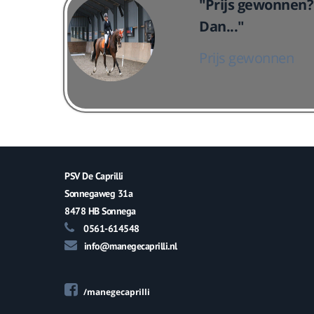
"Prijs gewonnen? 
Dan..."
Prijs gewonnen
PSV De Caprilli
Sonnegaweg 31a
8478 HB Sonnega
0561-614548
info@manegecaprilli.nl
/manegecaprilli