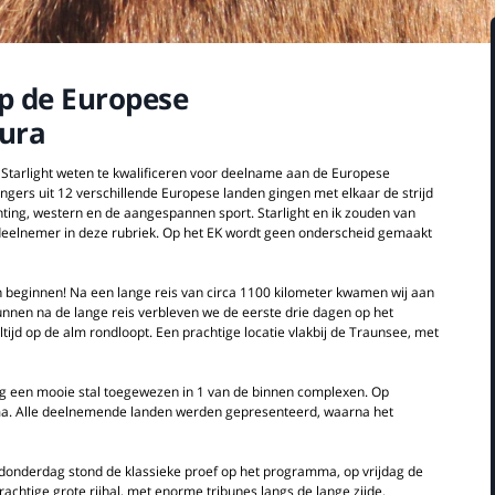
p de Europese
ura
Starlight weten te kwalificeren voor deelname aan de Europese
ngers uit 12 verschillende Europese landen gingen met elkaar de strijd
nting, western en de aangespannen sport. Starlight en ik zouden van
e deelnemer in deze rubriek. Op het EK wordt geen onderscheid gemaakt
n beginnen! Na een lange reis van circa 1100 kilometer kwamen wij aan
gunnen na de lange reis verbleven we de eerste drie dagen op het
ltijd op de alm rondloopt. Een prachtige locatie vlakbij de Traunsee, met
reeg een mooie stal toegewezen in 1 van de binnen complexen. Op
. Alle deelnemende landen werden gepresenteerd, waarna het
 donderdag stond de klassieke proef op het programma, op vrijdag de
achtige grote rijhal, met enorme tribunes langs de lange zijde.