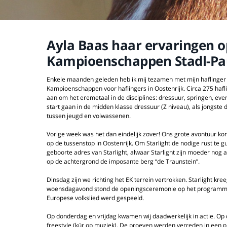
Ayla Baas haar ervaringen o
Kampioenschappen Stadl-Pa
Enkele maanden geleden heb ik mij tezamen met mijn haflinger 
Kampioenschappen voor haflingers in Oostenrijk. Circa 275 hafli
aan om het eremetaal in de disciplines: dressuur, springen, eve
start gaan in de midden klasse dressuur (Z niveau), als jongst
tussen jeugd en volwassenen.
Vorige week was het dan eindelijk zover! Ons grote avontuur ko
op de tussenstop in Oostenrijk. Om Starlight de nodige rust te 
geboorte adres van Starlight, alwaar Starlight zijn moeder nog a
op de achtergrond de imposante berg “de Traunstein”.
Dinsdag zijn we richting het EK terrein vertrokken. Starlight k
woensdagavond stond de openingsceremonie op het programma
Europese volkslied werd gespeeld.
Op donderdag en vrijdag kwamen wij daadwerkelijk in actie. Op
freestyle (kür op muziek). De proeven werden verreden in een pr