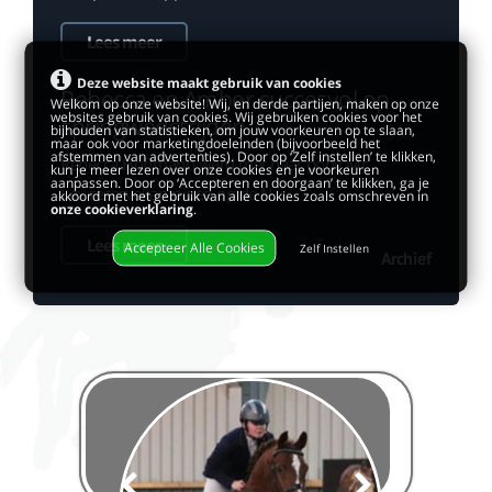
Lees meer
Deze website maakt gebruik van cookies
Rebecca en Amber succesvol op
Welkom op onze website! Wij, en derde partijen, maken op onze
websites gebruik van cookies. Wij gebruiken cookies voor het
springwedstrijden
bijhouden van statistieken, om jouw voorkeuren op te slaan,
maar ook voor marketingdoeleinden (bijvoorbeeld het
afstemmen van advertenties). Door op ‘Zelf instellen’ te klikken,
Rebecca Hoffmann werd met haar pony Mr.
kun je meer lezen over onze cookies en je voorkeuren
aanpassen. Door op ‘Accepteren en doorgaan’ te klikken, ga je
Lex reservekampioen op de N...
akkoord met het gebruik van alle cookies zoals omschreven in
onze cookieverklaring
.
Lees meer
Accepteer Alle Cookies
Zelf Instellen
Archief