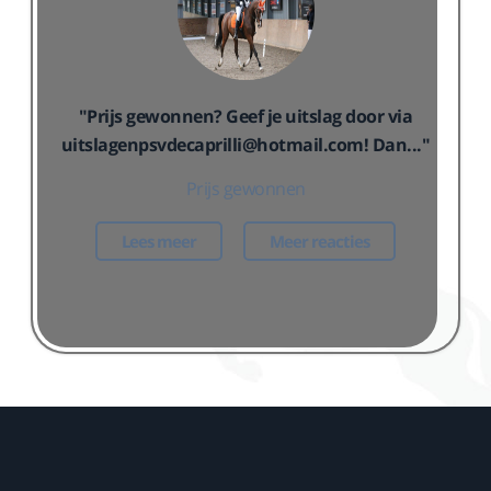
"Prijs gewonnen? Geef je uitslag door via
uitslagenpsvdecaprilli@hotmail.com! Dan..."
Prijs gewonnen
Lees meer
Meer reacties