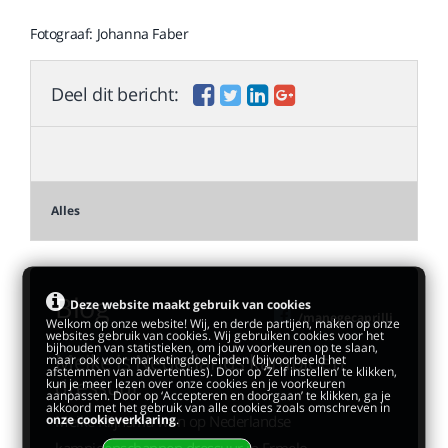
Fotograaf: Johanna Faber
Deel dit bericht:
Alles
Blog
Deze website maakt gebruik van cookies
/manegecaprilli
Welkom op onze website! Wij, en derde partijen, maken op onze
websites gebruik van cookies. Wij gebruiken cookies voor het
bijhouden van statistieken, om jouw voorkeuren op te slaan,
Meike is Nederlands kampioen
maar ook voor marketingdoeleinden (bijvoorbeeld het
afstemmen van advertenties). Door op ‘Zelf instellen’ te klikken,
dressuur
kun je meer lezen over onze cookies en je voorkeuren
aanpassen. Door op ‘Accepteren en doorgaan’ te klikken, ga je
akkoord met het gebruik van alle cookies zoals omschreven in
Meike Klijnsma won op Nederlandse
onze cookieverklaring
.
kampioenschappen dressuur in Ermelo