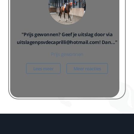
"Prijs gewonnen? Geef je uitslag door via
uitslagenpsvdecaprilli@hotmail.com! Dan..."
Prijs gewonnen
Lees meer
Meer reacties