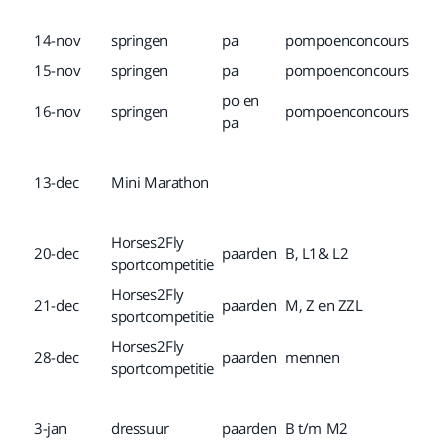
14-nov
springen
pa
pompoenconcours
15-nov
springen
pa
pompoenconcours
po en
16-nov
springen
pompoenconcours
pa
13-dec
Mini Marathon
Horses2Fly
20-dec
paarden
B, L1& L2
sportcompetitie
Horses2Fly
21-dec
paarden
M, Z en ZZL
sportcompetitie
Horses2Fly
28-dec
paarden
mennen
sportcompetitie
3-jan
dressuur
paarden
B t/m M2