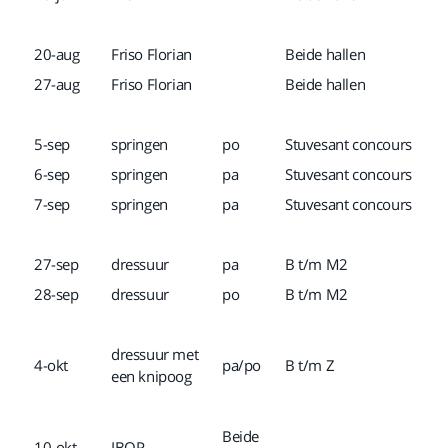
20-aug
Friso Florian
Beide hallen
27-aug
Friso Florian
Beide hallen
5-sep
springen
po
Stuvesant concours
6-sep
springen
pa
Stuvesant concours
7-sep
springen
pa
Stuvesant concours
27-sep
dressuur
pa
B t/m M2
28-sep
dressuur
po
B t/m M2
dressuur met
4-okt
pa/po
B t/m Z
een knipoog
Beide
10-okt
IBOP