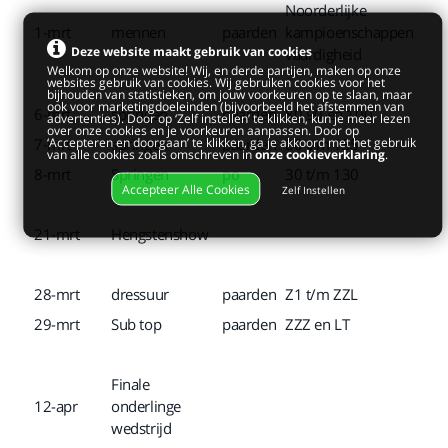
Noorderlijke
1-mrt
mennen
paarden
kampioenschappen
Deze website maakt gebruik van cookies
vaardigheid
Welkom op onze website! Wij, en derde partijen, maken op onze
websites gebruik van cookies. Wij gebruiken cookies voor het
bijhouden van statistieken, om jouw voorkeuren op te slaan, maar
ook voor marketingdoeleinden (bijvoorbeeld het afstemmen van
6-mrt
springen
paarden
80,90 en 100
advertenties). Door op ‘Zelf instellen’ te klikken, kun je meer lezen
over onze cookies en je voorkeuren aanpassen. Door op
‘Accepteren en doorgaan’ te klikken, ga je akkoord met het gebruik
7-mrt
springen
paarden
80 t/m 135
van alle cookies zoals omschreven in
onze cookieverklaring
.
8-mrt
Springen
po
30 t/m 130
Accepteer Alle Cookies
Zelf Instellen
21-mrt
Hengstenshow
28-mrt
dressuur
paarden
Z1 t/m ZZL
29-mrt
Sub top
paarden
ZZZ en LT
Finale
12-apr
onderlinge
wedstrijd