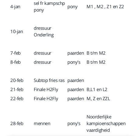
sel fr kampschp
4-jan
pony
M1 , M2 , Z1 en Z2
pony
dressuur
10-jan
Onderling
7-feb
dressuur
paarden
B t/m M2
8-feb
dressuur
pony's
B t/m M2
20-feb
Subtop fries ras
paarden
21-feb
Finale H2Fly
paarden
B,L1 en L2
22-feb
Finale H2Fly
paarden
M, Z en ZZL
Noorderlijke
28-feb
mennen
pony's
kampioenschappen
vaardigheid