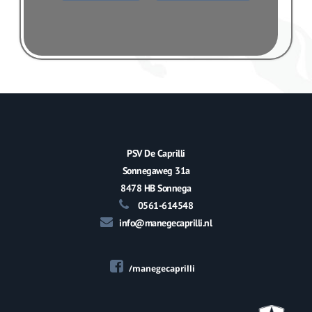
PSV De Caprilli
Sonnegaweg 31a
8478 HB Sonnega
0561-614548
info@manegecaprilli.nl
/manegecaprilli