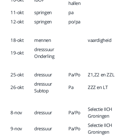
hallen
11-okt
springen
pa
12-okt
springen
po/pa
18-okt
mennen
vaardigheid
dresssuur
19-okt
Onderling
25-okt
dressuur
Pa/Po
Z1,Z2 en ZZL
dressuur
26-okt
Pa
ZZZ en LT
Subtop
Selectie IICH
8-nov
dressuur
Pa/Po
Groningen
Selectie IICH
9-nov
dressuur
Pa/Po
Groningen